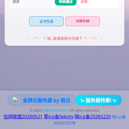
审核通过
反馈
状态
对接代码
证书生成
哇，是谁家的小可爱？
金牌云服务器 by 雨云
✨ 服务器特惠! ✨
© 2026
GoFelicity Team
. All rights reserved.
信网联盟20260521
雾icp备felicity
萌icp备20265220
悦icp备
20265252号