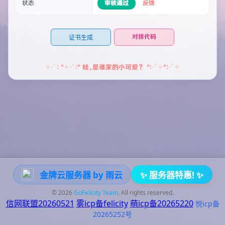
审核通过
反馈
状态
对接代码
证书生成
哇，是谁家的小可爱？
金牌云服务器 by 雨云
✨ 服务器特惠! ✨
© 2026
GoFelicity Team
. All rights reserved.
信网联盟20260521
雾icp备felicity
萌icp备20265220
悦icp备
20265252号